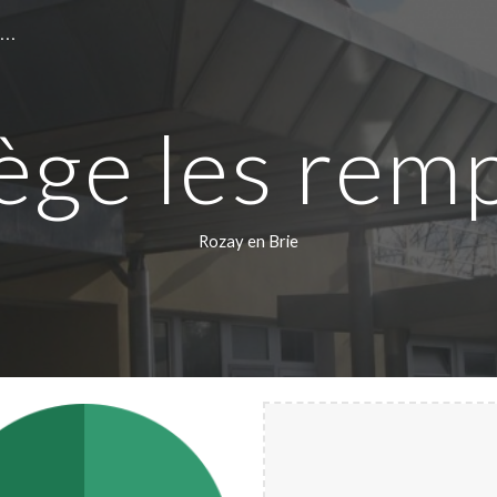
Site du collège les remparts de Rozay en Brie
ip to main content
Skip to navigat
ège les rem
Rozay en Brie