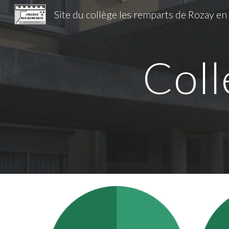
Sk
Coll